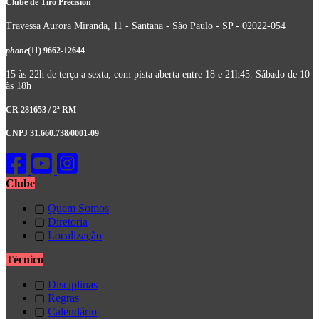
Clube de Tiro Precision
Travessa Aurora Miranda, 11 - Santana - São Paulo - SP - 02022-054
phone
(11) 9662-12644
15 às 22h de terça a sexta, com pista aberta entre 18 e 21h45. Sábado de 10
às 18h
CR 281653 / 2ª RM
CNPJ 31.660.738/0001-09
Clube
▢
Quem Somos
▢
Diretoria
▢
Localização
Técnico
▢
Disciplinas
▢
Regras
▢
Calendário