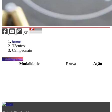
SP
home
Técnico
Campeonato
print
Imprimir
Modalidade
Prova
Ação