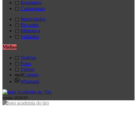
▢
Resultados
▢
Campeonato
▢
Matriculados
▢
Recordes
▢
Biblioteca
▢
Validador
Mídias
▢
Notícias
▢
Fotos
▢
Vídeos
mail
Contato
Whatsapp
versão 2026/05