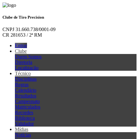
Clube de Tiro Precision
CNPJ 31.660.738/0001-09
CR 281653 / 2ª RM
Entrar
Clube
Quem Somos
Diretoria
Localização
Técnico
Disciplinas
Regras
Calendário
Resultados
Campeonato
Matriculados
Recordes
Biblioteca
Validador
Mídias
Notícias