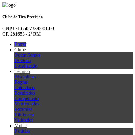
Clube de Tiro Precision
CNPJ 31.660.738/0001-09
CR 281653 / 2ª RM
Entrar
Clube
Quem Somos
Diretoria
Localização
Técnico
Disciplinas
Regras
Calendário
Resultados
Campeonato
Matriculados
Recordes
Biblioteca
Validador
Mídias
Notícias