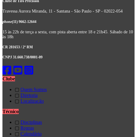
Clube de Tiro Precision
Travessa Aurora Miranda, 11 - Santana - São Paulo - SP - 02022-054
phone
(11) 9662-12644
15 às 22h de terça a sexta, com pista aberta entre 18 e 21h45. Sábado de 10
às 18h
CR 281653 / 2ª RM
CNPJ 31.660.738/0001-09
Clube
▢
Quem Somos
▢
Diretoria
▢
Localização
Técnico
▢
Disciplinas
▢
Regras
▢
Calendário