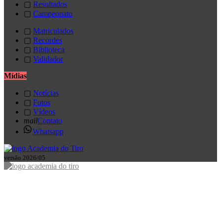
▢
Resultados
▢
Campeonato
▢
Matriculados
▢
Recordes
▢
Biblioteca
▢
Validador
Mídias
▢
Notícias
▢
Fotos
▢
Vídeos
mail
Contato
Whatsapp
versão 2026/05